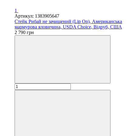
1
Артикул: 1383905647
Стейк Рибай не зачищений (Lip On), Американська
мармурова яловичина, USDA Choice, Відруб, США
2 790 грн