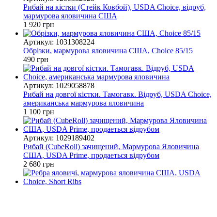
Рибай на кістки (Стейк Ковбой), USDA Choice, відруб,
мармурова яловичина США
1 920 грн
Артикул: 1031308224
Обрізки, мармурова яловичина США, Choice 85/15
490 грн
Артикул: 1029058878
Рибай на довгої кістки. Тамогавк. Відруб, USDA Choice,
американська мармурова яловичина
1 100 грн
Артикул: 1029189402
Рибай (CubeRoll) зачищений, Мармурова Яловичина
США, USDA Prime, продаеться відрубом
2 680 грн