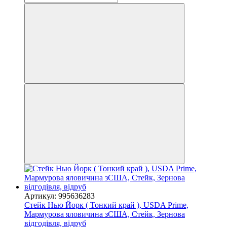
Артикул: 995636283
Стейк Нью Йорк ( Тонкий край ), USDA Prime,
Мармурова яловичина зСША, Стейк, Зернова
відгодівля, відруб