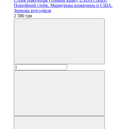
Стейк Нью-Йорк (Тонкий край), USDA Choice.
Порційний стейк. Мармурова яловичина із США.
Зернова відгодівля
2 580 грн