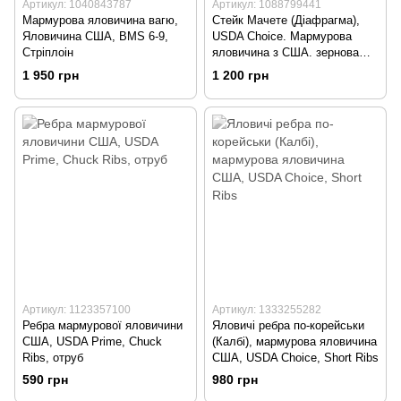
Артикул: 1040843787
Артикул: 1088799441
Мармурова яловичина вагю,
Стейк Мачете (Діафрагма),
Яловичина США, BMS 6-9,
USDA Choice. Мармурова
Стріплоін
яловичина з США. зернова
відгодівля
1 950 грн
1 200 грн
Артикул: 1123357100
Артикул: 1333255282
Ребра мармурової яловичини
Яловичі ребра по-корейськи
США, USDA Prime, Chuck
(Калбі), мармурова яловичина
Ribs, отруб
США, USDA Choice, Short Ribs
590 грн
980 грн