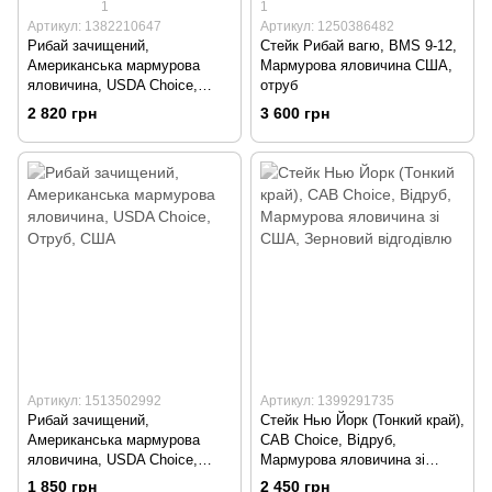
1
1
Артикул: 1382210647
Артикул: 1250386482
Рибай зачищений,
Стейк Рибай вагю, BMS 9-12,
Американська мармурова
Мармурова яловичина США,
яловичина, USDA Choice,
отруб
США. Порційний стейк
2 820 грн
3 600 грн
Артикул: 1513502992
Артикул: 1399291735
Рибай зачищений,
Стейк Нью Йорк (Тонкий край),
Американська мармурова
CAB Choice, Відруб,
яловичина, USDA Choice,
Мармурова яловичина зі
Отруб, США
США, Зерновий відгодівлю
1 850 грн
2 450 грн