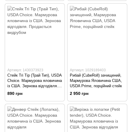
Артикул: 1430373923
Артикул: 1029189403
Стейк Tri Tip (Трай Тип), USDA
Рибай (CubeRoll) зачищений,
Choice. Мармурова яловичина
Мармурова Яловичина США,
із США. Зернова відгодівля.
USDA Prime, порційний стейк
Продається видрубом
890 грн
2 950 грн