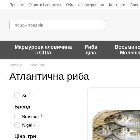
Перейти до основного контенту
Про нас
Оплата і доставка
Обмін та повернення
Контакти
Блог
Мармурова яловичина
Риба
Восьминог
з США
ціла
Молюск
Головна
Риба ціла
Атлантична риба
1
Хіт
Бренд
1
Brasmar
3
Nigel
Ціна, грн