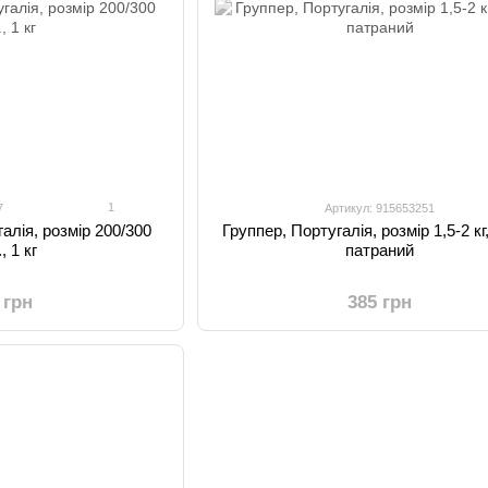
1
7
Артикул: 915653251
алія, розмір 200/300
Группер, Португалія, розмір 1,5-2 кг,
, 1 кг
патраний
 грн
385 грн