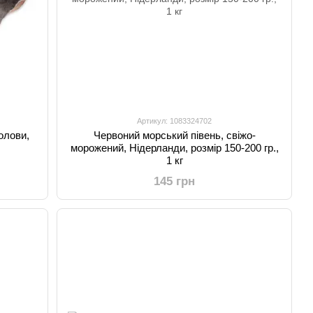
Артикул: 1083324702
олови,
Червоний морський півень, свіжо-
морожений, Нідерланди, розмір 150-200 гр.,
1 кг
145 грн