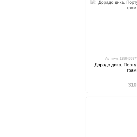
Артикул: 125843597
Дорадо дика, Португ
грам.
310