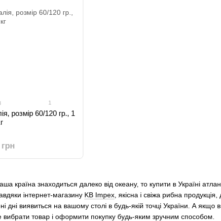
1
8
я, розмір 60/120 гр., 1
кг
 грн
аша країна знаходиться далеко від океану, то купити в Україні атла
 завдяки інтернет-магазину
KB Impex
, якісна і свіжа рибна продукція
ні дні виявиться на вашому столі в будь-якій точці України. А якщо 
ше вибрати товар і оформити покупку будь-яким зручним способом.