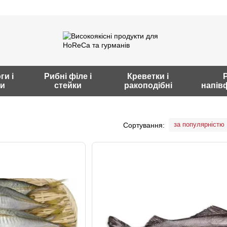
и і
Рибні філе і
Креветки і
и
стейки
ракоподібні
напів
за популярністю
Сортування: