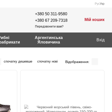
Рус
Укр
+380 50 311-9580
Мій кошик
+380 67 209-7318
Передзвонити вам?
Рибні
Аргентинська
Вхід
фабрикати
Яловичина
спочатку дешевше
спочатку нові
Відображення: