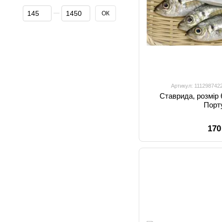
Від Ціна, грн
До Ціна, грн
ОК
Артикул: 111298742
Ставрида, розмір 60
Порт
170