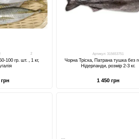
2
2
Артикул: 315653751
-100 гр. шт. , 1 кг,
Чорна Тріска, Патрана тушка без г
угалія
Нідерланди, розмір 2-3 кг.
 грн
1 450 грн