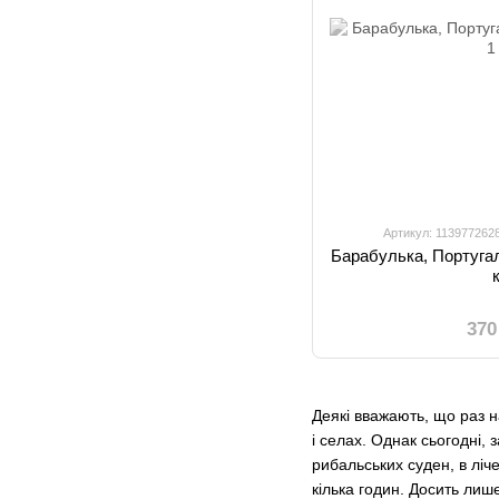
Артикул: 113977262
Барабулька, Португалі
370
Деякі вважають, що раз н
і селах. Однак сьогодні,
рибальських суден, в ліче
кілька годин. Досить ли