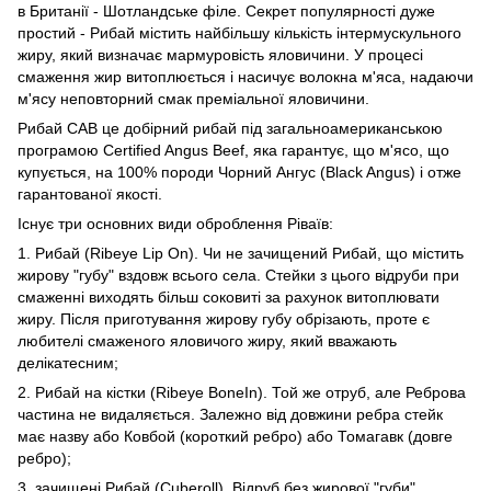
в Британії - Шотландське філе. Секрет популярності дуже
простий - Рибай містить найбільшу кількість інтермускульного
жиру, який визначає мармуровість яловичини. У процесі
смаження жир витоплюється і насичує волокна м'яса, надаючи
м'ясу неповторний смак преміальної яловичини.
Рибай CAB це добірний рибай під загальноамериканською
програмою Certified Angus Beef, яка гарантує, що м'ясо, що
купується, на 100% породи Чорний Ангус (Black Angus) і отже
гарантованої якості.
Існує три основних види оброблення Ріваїв:
1. Рибай (Ribeye Lip On). Чи не зачищений Рибай, що містить
жирову "губу" вздовж всього села. Стейки з цього відруби при
смаженні виходять більш соковиті за рахунок витоплювати
жиру. Після приготування жирову губу обрізають, проте є
любителі смаженого яловичого жиру, який вважають
делікатесним;
2. Рибай на кістки (Ribeye BoneIn). Той же отруб, але Реброва
частина не видаляється. Залежно від довжини ребра стейк
має назву або Ковбой (короткий ребро) або Томагавк (довге
ребро);
3. зачищені Рибай (Cuberoll). Відруб без жирової "губи".