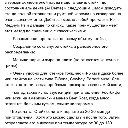
в терминах любителей пасты надо готовить стейк до
состояния аль денте (Al Dente) и следующим шагом доводить
его до полной готовности и румяной корочки на сковороде на
очень сильном огне. Добиться можно любой прожарки: Рэ,
Медиум Рэ и дальше по списку. Какие преимущества имеет
этот метод по сравнению с классическими:
- Равномерная прожарка по всему объему стейка;
- Сохранение сока внутри стейка и раномерное его
распределение;
- Меньше жарки и жира на плите (не относится конечно к
грилю);
- Очень удобно для стейков толщиной 4-5 см и даже более
или стейков на кости типа T-Bone, Cowboy, PorterHause. Для
стеков на кости всегда проблема прожарка возле самой кости;
- метод также используется для приготовления Ростбифа
или если на американский манер Beef Rost, когда мясо
готовится большим куском, свыше килограмма.
Что делать. Стейк солите и перчите за 20-30 мин до
приготовления. Хотя это можно сделать и после того. Затем
отправляете его в духовку при температуре от 90 до 130