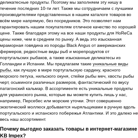
деликатесные продукты. Поэтому мы заполняем эту нишу в
течение последних 10-ти лет. Также мы сотрудничаем с лучшими
производителями представленных в нашем каталоге товаров во
всём мире напрямую, без посредников. Это позволяет нам
гарантировать нашим покупателям отличное качество по хорошей
цене. Также благодаря этому на все наши продукты для HoReCa
цены ниже, чем в среднем по рынку. А ведь это изысканная
мраморная говядина из породы Black Angus от американских
фермеров, редкостные виды рыб и морепродуктов от
португальских рыбаков, а также изысканные деликатесы из
Голландии и Испании. Мы предлагаем такие
уникальные виды
рыбы
, как лучшую в мире португальскую сардину, красного
морского петуха, нильского окуня, стейки рыбы меч, хвосты рыбы
черт, осьминоги различных размеров, фантастический по вкусу
патагонский кальмар. В ассортименте есть уникальные продукты
для украинского рынка, которые вы можете купить лишь у нас,
например, Персебес или морские уточки. Этот совершенно
экзотический моллюск добывается ныряльщиками в ручную вдоль
португальского и испанского побережья Атлантики. И это далеко не
весь наш ассортимент.
Почему выгодно заказать товары в интернет-магазине
KB Impex?