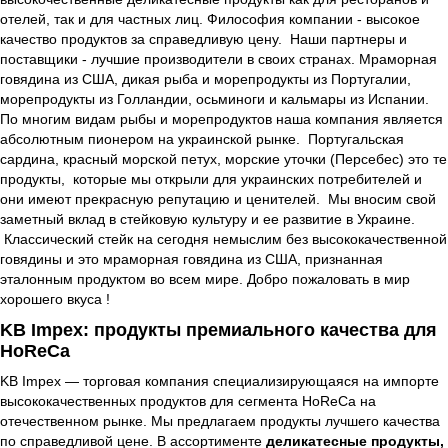
отелей, так и для частных лиц. Философия компании - высокое
качество продуктов за справедливую цену. Наши партнеры и
поставщики - лучшие производители в своих странах. Мраморная
говядина из США, дикая рыба и морепродукты из Португалии,
морепродукты из Голландии, осьминоги и кальмары из Испании.
По многим видам рыбы и морепродуктов наша компания является
абсолютным пионером на украинской рынке. Португальская
сардина, красный морской петух, морские уточки (Персебес) это те
продукты, которые мы открыли для украинских потребителей и
они имеют прекрасную репутацию и ценителей. Мы вносим свой
заметный вклад в стейковую культуру и ее развитие в Украине.
Классический стейк на сегодня немыслим без высококачественной
говядины и это мраморная говядина из США, признанная
эталонным продуктом во всем мире. Добро пожаловать в мир
хорошего вкуса !
KB Impex: продукты премиального качества для
HoReCa
KB Impex — торговая компания специализирующаяся на импорте
высококачественных продуктов для сегмента HoReCa на
отечественном рынке. Мы предлагаем продукты лучшего качества
по справедливой цене. В ассортименте
деликатесные продукты,