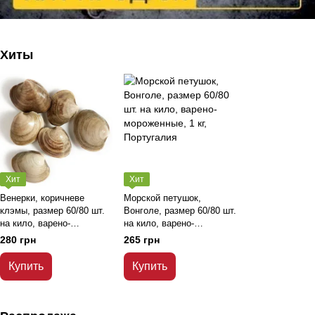
Хиты
Хит
Хит
Венерки, коричневе
Морской петушок,
клэмы, размер 60/80 шт.
Вонголе, размер 60/80 шт.
на кило, варено-
на кило, варено-
мороженные, Португалия,
мороженные, 1 кг,
280 грн
265 грн
1 кг.
Португалия
Купить
Купить