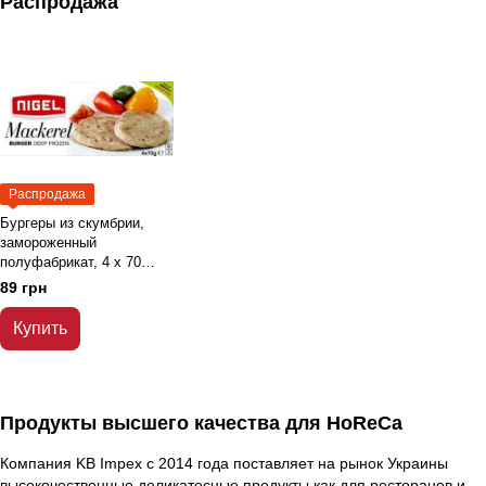
Распродажа
Распродажа
Бургеры из скумбрии,
замороженный
полуфабрикат, 4 х 70
грамм, без глютена,
89 грн
Португалия
Купить
Продукты высшего качества для HoReCa
Компания KB Impex с 2014 года поставляет на рынок Украины
высокочественные деликатесные продукты как для ресторанов и