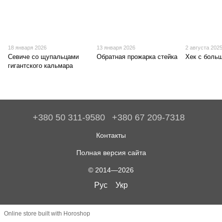
18 января 2026
13 января 2026
2 августа 202
Севиче со щупальцами
Обратная прожарка стейка
Хек с боль
гигантского кальмара
+380 50 311-9580
+380 67 209-7318
Контакты
Полная версия сайта
© 2014—2026
Рус
Укр
Online store built with Horoshop