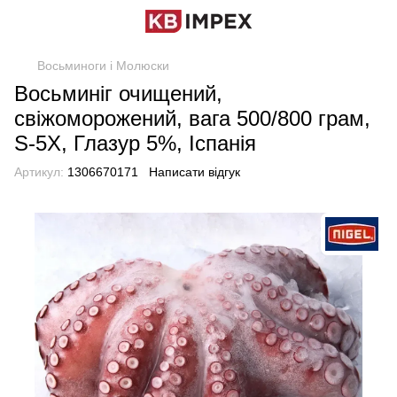
Восьминоги і Молюски
Восьминіг очищений,
свіжоморожений, вага 500/800 грам,
S-5X, Глазур 5%, Іспанія
Артикул:
1306670171
Написати відгук