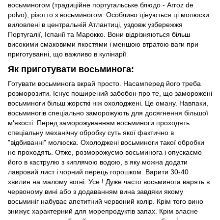
восьминогом (традиційне португальське блюдо - Arroz de
polvo), різотто з восьминогом. Особливо цінуються ці молюски
виловлені в центральній Атлантиці, уздовж узбережжя
Португалії, Іспанії та Марокко. Вони відрізняються більш
високими смаковими якостями і меншою втратою ваги при
приготуванні, що важливо в кулінарії
Як приготувати восьминога:
Готувати восьминога вкрай просто. Насамперед його треба
розморозити. Існує поширений забобон про те, що заморожені
восьминоги більш жорсткі ніж охолоджені. Це оману. Навпаки,
восьминогів спеціально заморожують для досягнення більшої
м'якості. Перед заморожуванням восьминоги проходять
спеціальну механічну обробку суть якої фактично в
"відбиванні" молюска. Охолоджені восьминоги такої обробки
не проходять. Отже, розморожуємо восьминога і опускаємо
його в каструлю з киплячою водою, в яку можна додати
лавровий лист і чорний перець горошком. Варити 30-40
хвилин на малому вогні. Усе ! Дуже часто восьминога варять в
червоному вині або з додаванням вина завдяки якому
восьминіг набуває апетитний червоний колір. Крім того вино
знижує характерний для морепродуктів запах. Крім власне