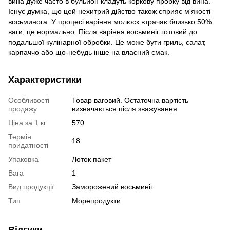
вина дуже часто в бульйон кладуть коркову пробку від вина.
Існує думка, що цей нехитрий дійство також сприяє м'якості
восьминога. У процесі варіння молюск втрачає близько 50%
ваги, це нормально. Після варіння восьминіг готовий до
подальшої кулінарної обробки. Це може бути гриль, салат,
карпаччо або що-небудь інше на власний смак.
Характеристики
Особливості
Товар ваговий. Остаточна вартість
продажу
визначається після зважування
Ціна за 1 кг
570
Термін
18
придатності
Упаковка
Лоток пакет
Вага
1
Вид продукції
Заморожений восьминіг
Тип
Морепродукти