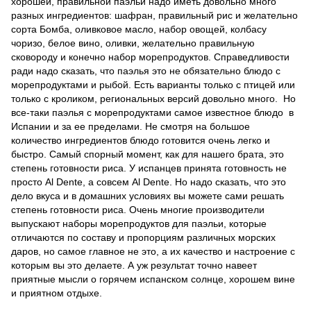
хорошей, правильной паэльи надо иметь довольно много
разных ингредиентов: шафран, правильный рис и желательно
сорта Бомба, оливковое масло, набор овощей, колбасу
чоризо, белое вино, оливки, желательно правильную
сковороду и конечно набор морепродуктов. Справедливости
ради надо сказать, что паэлья это не обязательно блюдо с
морепродуктами и рыбой. Есть варианты только с птицей или
только с кроликом, региональных версий довольно много. Но
все-таки паэлья с морепродуктами самое известное блюдо в
Испании и за ее пределами. Не смотря на большое
количество ингредиентов блюдо готовится очень легко и
быстро. Самый спорный момент, как для нашего брата, это
степень готовности риса. У испанцев принята готовность не
просто Al Dente, а совсем Al Dente. Но надо сказать, что это
дело вкуса и в домашних условиях вы можете сами решать
степень готовности риса. Очень многие производители
выпускают наборы морепродуктов для паэльи, которые
отличаются по составу и пропорциям различных морских
даров, но самое главное не это, а их качество и настроение с
которым вы это делаете. А уж результат точно навеет
приятные мысли о горячем испанском солнце, хорошем вине
и приятном отдыхе.