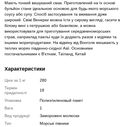
Мають тонкий вишуканий смак. Приготовлений на їх основі
бульйон стане ідеальною основою для будь-якого морського
соусу або супу. Спосіб застосування та вживання дуже
широкий. Свіжі Венерки можна їсти у сирому вигляді, гасити в
білому вині з петрушкою або базиліком, а можна
використовувати для приготування середземноморських
страв, наприклад паельї куди їх додають разом з мідіями та
іншими морепродуктами. На відміну від Вонголе мешкають у
теплих морях південно-східної Азії. Основними
постачальниками є В'єтнам, Таїланд, Китай
Характеристики
Ціна за 1 кг
280
Термін
18
придатності
Упаковка
Полиэтиленовый пакет
Вага
1
Вид продукції
Заморожені молюски
Тип
Морські півники