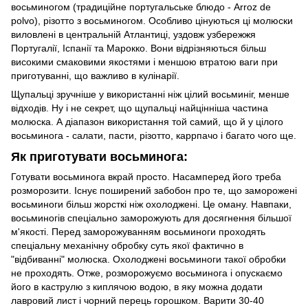
восьминогом (традиційне португальське блюдо - Arroz de
polvo), різотто з восьминогом. Особливо цінуються ці молюски
виловлені в центральній Атлантиці, уздовж узбережжя
Португалії, Іспанії та Марокко. Вони відрізняються більш
високими смаковими якостями і меншою втратою ваги при
приготуванні, що важливо в кулінарії.
Щупальці зручніше у використанні ніж цілий восьминіг, менше
відходів. Ну і не секрет, що щупальці найцінніша частина
молюска. А діапазон використання той самий, що й у цілого
восьминога - салати, пасти, різотто, каррпачо і багато чого ще.
Як приготувати восьминога:
Готувати восьминога вкрай просто. Насамперед його треба
розморозити. Існує поширений забобон про те, що заморожені
восьминоги більш жорсткі ніж охолоджені. Це оману. Навпаки,
восьминогів спеціально заморожують для досягнення більшої
м'якості. Перед заморожуванням восьминоги проходять
спеціальну механічну обробку суть якої фактично в
"відбиванні" молюска. Охолоджені восьминоги такої обробки
не проходять. Отже, розморожуємо восьминога і опускаємо
його в каструлю з киплячою водою, в яку можна додати
лавровий лист і чорний перець горошком. Варити 30-40