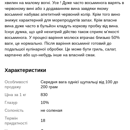
хвилин на малому вогні. Усе ! Дуже часто восьминога варять в
червоному вині або з додаванням вина завдяки якому
восьминіг набуває апетитний червоний колір. Крім того вино
знижує характерний для морепродуктів запах. Крім власне
вина дуже часто в бульйон кладуть коркову пробку від вина.
Існує думка, що цей нехитрий дійство також сприяє м'якості
восьминога. У процесі варіння молюск втрачає близько 50%
ваги, це нормально. Після варіння восьминіг готовий до
подальшої кулінарної обробки. Це може бути гриль, салат,
карпаччо або що-небудь інше на власний смак.
Характеристики
Особливості
Середня вага однієї щупальці від 100 до
продажу
200 грам
Ціна за 1 кг
830
Глазур
10%
Солоність
не соленая
Термін
18
придатності