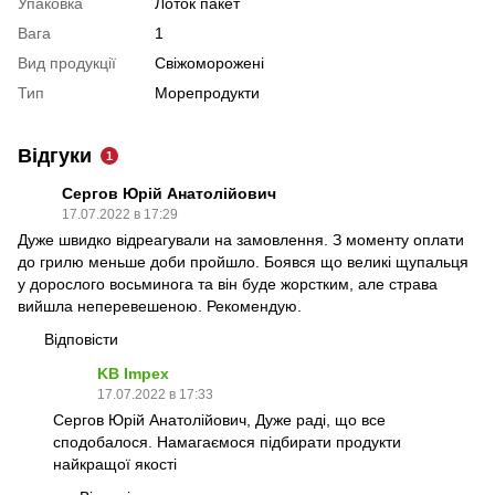
Упаковка
Лоток пакет
Вага
1
Вид продукції
Свіжоморожені
Тип
Морепродукти
Відгуки
1
Сергов Юрій Анатолійович
17.07.2022 в 17:29
Дуже швидко відреагували на замовлення. З моменту оплати
до грилю меньше доби пройшло. Боявся що великі щупальця
у дорослого восьминога та він буде жорстким, але страва
вийшла неперевешеною. Рекомендую.
Відповісти
KB Impex
17.07.2022 в 17:33
Сергов Юрій Анатолійович, Дуже раді, що все
сподобалося. Намагаємося підбирати продукти
найкращої якості