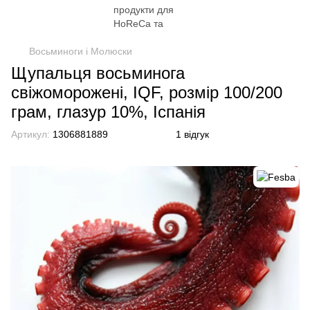
Восьминоги і Молюски
Щупальця восьминога
свіжоморожені, IQF, розмір 100/200
грам, глазур 10%, Іспанія
Артикул:
1306881889
1 відгук