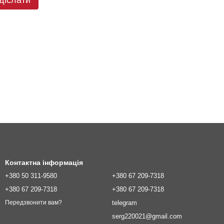
Контактна інформація
+380 50 311-9580
+380 67 209-7318
+380 67 209-7318
+380 67 209-7318
telegram
Передзвонити вам?
serg220021@gmail.com