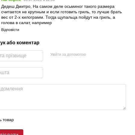
Дедеш Дмитро, На самом деле осьминог такого размера
считается не крупным и если готовить гриль, то лучше брать
вес от 2-х килограмм. Тогда щупальца пойдут на гриль, а
голова в салат, например
Відповісти
гук або коментар
Увійти за допомогою
ь товар
діслати