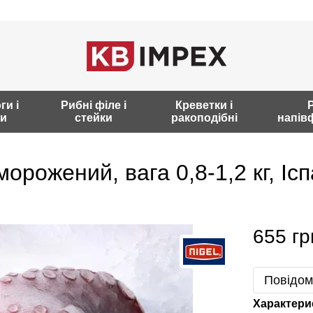
и і
Рибні філе і
Креветки і
и
стейки
ракоподібні
напів
орожений, вага 0,8-1,2 кг, Ісп
655 гр
Повідом
Характери