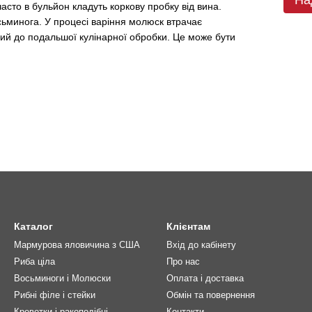
асто в бульйон кладуть коркову пробку від вина.
осьминога. У процесі варіння молюск втрачає
вий до подальшої кулінарної обробки. Це може бути
Каталог
Клієнтам
Мармурова яловичина з США
Вхід до кабінету
Риба ціла
Про нас
Восьминоги і Молюски
Оплата і доставка
Рибні філе і стейки
Обмін та повернення
Креветки і ракоподібні
Контакти