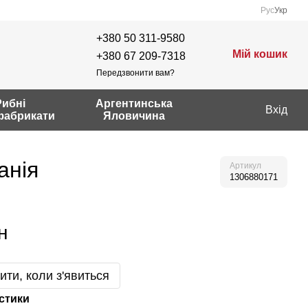
Рус
Укр
+380 50 311-9580
Мій кошик
+380 67 209-7318
Передзвонити вам?
Рибні
Аргентинська
Вхід
фабрикати
Яловичина
анія
Артикул
1306880171
н
ити, коли з'явиться
стики