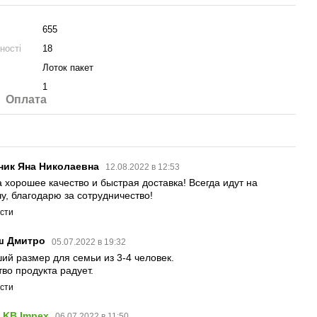
655
ності
18
Лоток пакет
1
Оплата
ник Яна Николаевна
12.08.2022 в 12:53
а хорошее качество и быстрая доставка! Всегда идут на
чу, благодарю за сотрудничество!
істи
ш Дмитро
05.07.2022 в 19:32
ий размер для семьи из 3-4 человек.
тво продукта радует.
істи
KB Impex
06.07.2022 в 11:50