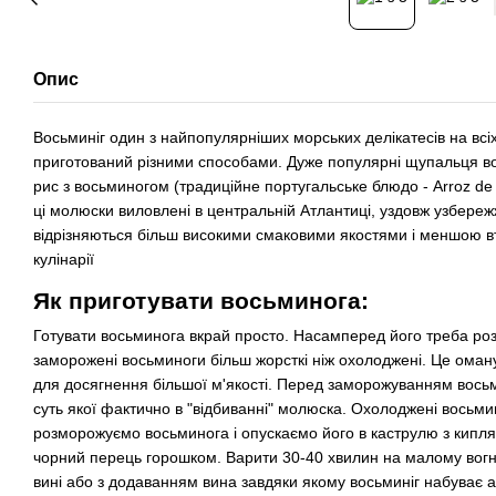
Опис
Восьминіг один з найпопулярніших морських делікатесів на всі
приготований різними способами. Дуже популярні щупальця вос
рис з восьминогом (традиційне португальське блюдо - Arroz de 
ці молюски виловлені в центральній Атлантиці, уздовж узбережж
відрізняються більш високими смаковими якостями і меншою в
кулінарії
Як приготувати восьминога:
Готувати восьминога вкрай просто. Насамперед його треба ро
заморожені восьминоги більш жорсткі ніж охолоджені. Це оман
для досягнення більшої м'якості. Перед заморожуванням вось
суть якої фактично в "відбиванні" молюска. Охолоджені восьми
розморожуємо восьминога і опускаємо його в каструлю з кипля
чорний перець горошком. Варити 30-40 хвилин на малому вогні
вині або з додаванням вина завдяки якому восьминіг набуває а