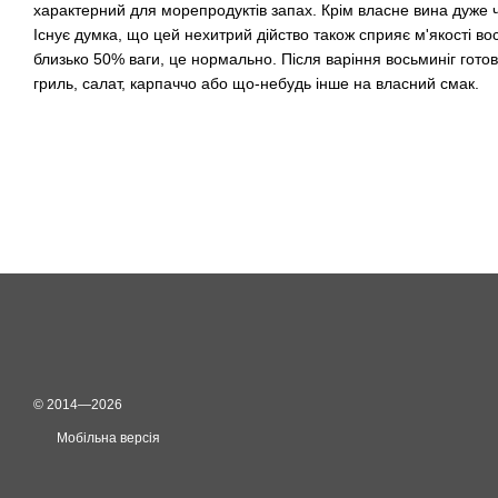
характерний для морепродуктів запах. Крім власне вина дуже ч
Існує думка, що цей нехитрий дійство також сприяє м'якості в
близько 50% ваги, це нормально. Після варіння восьминіг гото
гриль, салат, карпаччо або що-небудь інше на власний смак.
© 2014—2026
Мобільна версія