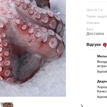
Ціна за 1 кг
Термін придат
Упаковка
Вага
Доставка
Відгуки
2
Мель
Всегд
встре
Відпов
Деде
Хорош
Качес
Відпов