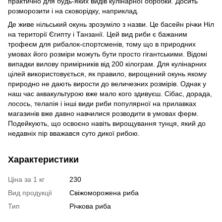
практично для будь-яких видів кулінарної обробки. Досить
розморозити і на сковорідку, наприклад.
Де живе нільський окунь зрозуміло з назви. Це басейн річки Ніл
на території Єгипту і Танзанії. Цей вид риби є бажаним
трофеєм для рибалок-спортсменів, тому що в природних
умовах його розміри можуть бути просто гігантськими. Відомі
випадки вилову примірників від 200 кілограм. Для кулінарних
цілей використовується, як правило, вирощений окунь якому
природно не дають вирости до величезних розмірів. Однак у
наш час аквакультурою вже мало кого здивуєш. Сібас, дорада,
лосось, телапія і інші види риби популярної на прилавках
магазинів вже давно навчилися розводити в умовах ферм.
Подейкують, що освоєно навіть вирощування тунця, який до
недавніх пір вважався суто дикої рибою.
Характеристики
Ціна за 1 кг
230
Вид продукції
Свіжоморожена риба
Тип
Річкова риба