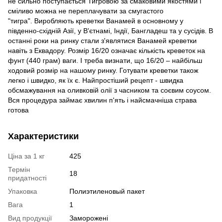
не сильно поступається Тигровою за смаковими якостями і
сміливо можна не переплачувати за смугастого
"тигра". Виробляють креветки Ванамей в основному у
південно-східній Азії, у В'єтнамі, Індії, Бангладеш та у сусідів. В
останні роки на ринку стали з'являтися Ванамей креветки
навіть з Еквадору. Розмір 16/20 означає кількість креветок на
фунт (440 грам) ваги. І треба визнати, що 16/20 – найбільш
ходовий розмір на нашому ринку. Готувати креветки також
легко і швидко, як їх є. Найпростіший рецепт - швидка
обсмажування на оливковій олії з часником та соєвим соусом.
Вся процедура займає хвилин п'ять і найсмачніша страва
готова
Характеристики
Ціна за 1 кг
425
Термін
18
придатності
Упаковка
Полиэтиленовый пакет
Вага
1
Вид продукції
Заморожені