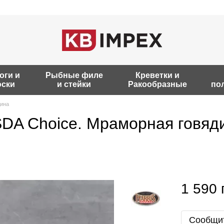
оги и
Рыбные филе
Креветки и
ски
и стейки
Ракообразные
по
дина
SDA Choice. Мраморная говяд
1 590 
Сообщит