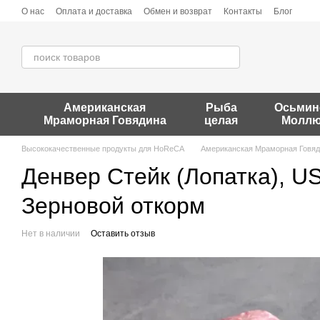
Перейти к основному контенту
О нас
Оплата и доставка
Обмен и возврат
Контакты
Блог
Американская
Рыба
Осьмин
Мраморная Говядина
целая
Моллю
Высококачественные продукты для HoReCA
Американская Мраморная Говя
Денвер Стейк (Лопатка), U
Зерновой откорм
Нет в наличии
Оставить отзыв