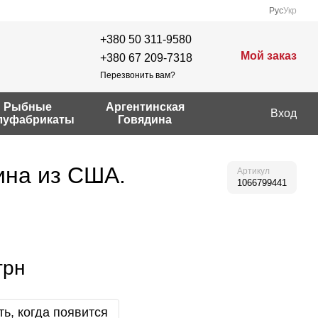
Рус
Укр
+380 50 311-9580
Мой заказ
+380 67 209-7318
Перезвонить вам?
Рыбные
Аргентинская
Вход
луфабрикаты
Говядина
ина из США.
Артикул
1066799441
грн
ь, когда появится