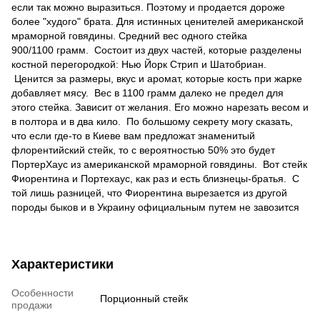
если так можно выразиться. Поэтому и продается дороже
более "худого" брата. Для истинных ценителей американской
мраморной говядины. Средний вес одного стейка
900/1100 грамм. Состоит из двух частей, которые разделены
костной перегородкой: Нью Йорк Стрип и Шатобриан.
Ценится за размеры, вкус и аромат, которые кость при жарке
добавляет мясу. Вес в 1100 грамм далеко не предел для
этого стейка. Зависит от желания. Его можно нарезать весом и
в полтора и в два кило. По большому секрету могу сказать,
что если где-то в Киеве вам предложат знаменитый
флорентийский стейк, то с вероятностью 50% это будет
ПортерХаус из американской мраморной говядины. Вот стейк
Фиорентина и Портехаус, как раз и есть близнецы-братья. С
той лишь разницей, что Фиорентина вырезается из другой
породы быков и в Украину официальным путем не завозится
Характеристики
Особенности
Порционный стейк
продажи