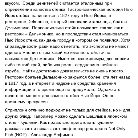
вкусом. Среди ценителей считается эталонным при
определении качества стейка. Гастрономическая история Нью
Йорк стейка начинается в 1827 году в Нью Йорке, в
ресторане Delmonico, который основали итальянцы, братья
Дельмонико. Первоначально стейк назывался так же как и
ресторан – Дельмонико, но в последствии стал именоваться
Нью Йорк стейк, как дань городу в котором он появился. Хотя
справедливости ради надо отметить, что эксперты не имеют
единого мнения о том какой же именно стейк точно
называется Дельмонико. Имеется, как минимум, две версии:
либо тонкий край, либо чак ролл - сердцевина шейного
отруба. Найти достаточно доказательств не очень просто.
Ресторан братьев Дельмонико закрылся более ста лет назад,
в 1917 год, а интернет и надежные средства хранения
информации в то время еще не придумали. Однако это
ничего не меняет для самого стейка Нью Йорк. Он по-
прежнему прекрасен
Стриплоин отлично подходит не только для стейков, но и для
других блюд. Например можно сделать шашлык в японском
стиле - Кушияки. Как правильно приготовить Кушияки
рассказывает и показывает шеф-повар ресторана Not Only
Fish (NOF) - Александр Алфимов