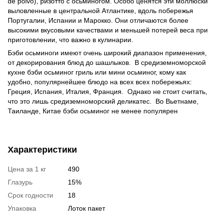
de polvo), ризотто с осьминогом. Особо ценятся эти моллюски
выловленные в центральной Атлантике, вдоль побережья
Португалии, Испании и Марокко. Они отличаются более
высокими вкусовыми качествами и меньшей потерей веса при
приготовлении, что важно в кулинарии.
Бэби осьминоги имеют очень широкий диапазон применения,
от декорирования блюд до шашлыков. В средиземноморской
кухне бэби осьминог гриль или мини осьминог, кому как
удобно, популярнейшее блюдо на всех всех побережьях:
Греция, Испания, Италия, Франция. Однако не стоит считать,
что это лишь средиземноморский деликатес. Во Вьетнаме,
Таиланде, Китае бэби осьминог не менее популярен
Характеристики
Цена за 1 кг
490
Глазурь
15%
Срок годности
18
Упаковка
Лоток пакет